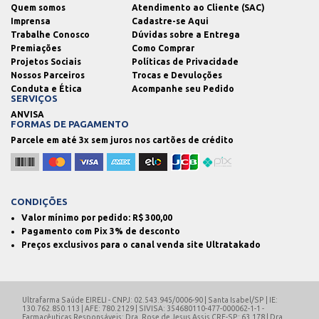
Quem somos
Atendimento ao Cliente (SAC)
Imprensa
Cadastre-se Aqui
Trabalhe Conosco
Dúvidas sobre a Entrega
Premiações
Como Comprar
Projetos Sociais
Políticas de Privacidade
Nossos Parceiros
Trocas e Devuloções
Conduta e Ética
Acompanhe seu Pedido
SERVIÇOS
ANVISA
FORMAS DE PAGAMENTO
Parcele em até 3x sem juros nos cartões de crédito
CONDIÇÕES
Valor mínimo por pedido: R$
300,00
Pagamento com Pix 3% de desconto
Preços exclusivos para o canal venda site Ultratakado
Ultrafarma Saúde EIRELI - CNPJ: 02.543.945/0006-90 | Santa Isabel/SP | IE:
130.762.850.113 | AFE: 780.2129 | SIVISA: 354680110-477-000062-1-1 -
Farmacêuticas Responsáveis: Dra. Rose de Jesus Assis CRF-SP: 63.178 | Dra.