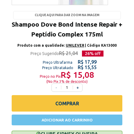
CLIQUE AQUI PARA DAR ZOOM NA IMAGEM
Shampoo Dove Bond Intense Repair +
Peptídio Complex 175ml
Produto com a qualidade:
UNILEVER
| Código
KA13000
R$ 21,04
Preço Sugerido
26
% off
R$ 17,99
Preço Ultrafarma
R$ 15,55
Preço Ultratakado
R$ 15,08
Preço no Pix
(
No Pix 3% de desconto
)
-
+
COMPRAR
ADICIONAR AO CARRINHO
CLUBE SIDNEY OLIVEIRA