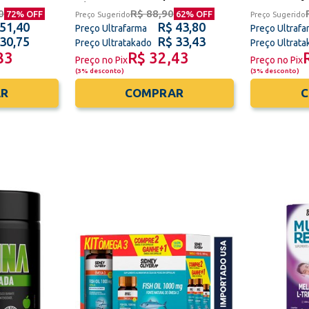
eira
Oliveira
0
R$ 88,90
72
% OFF
62
% OFF
Preço Sugerido
Preço Sugerido
 51,40
R$ 43,80
Preço Ultrafarma
Preço Ultrafa
 30,75
R$ 33,43
Preço Ultratakado
Preço Ultrat
83
R$ 32,43
Preço no Pix
Preço no Pix
(
3% desconto
)
(
3% desconto
)
R
COMPRAR