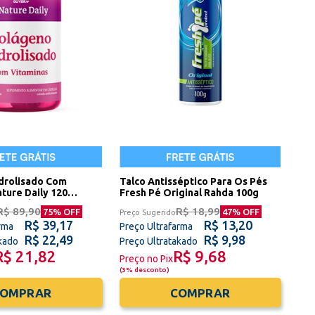
drolisado Com
Talco Antisséptico Para Os Pés
ture Daily 120
Fresh Pé Original Rahda 100g
ney Oliveira
R$ 89,90
R$ 18,99
75
% OFF
47
% OFF
Preço Sugerido
R$ 39,17
R$ 13,20
rma
Preço Ultrafarma
R$ 22,49
R$ 9,98
akado
Preço Ultratakado
R$ 21,82
R$ 9,68
Preço no Pix
(
3% desconto
)
COMPRAR
COMPRAR