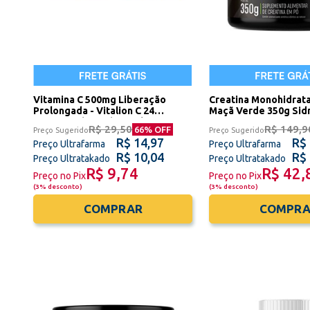
Vitamina C 500mg Liberação
Creatina Monohidrat
Prolongada - Vitalion C 24
Maçã Verde 350g Sidn
Comprimidos Sidney Oliveira
R$ 29,50
R$ 149,9
66
% OFF
Preço Sugerido
Preço Sugerido
R$ 14,97
R$
Preço Ultrafarma
Preço Ultrafarma
R$ 10,04
R$
Preço Ultratakado
Preço Ultratakado
R$ 9,74
R$ 42,
Preço no Pix
Preço no Pix
(
3% desconto
)
(
3% desconto
)
COMPRAR
COMPRA