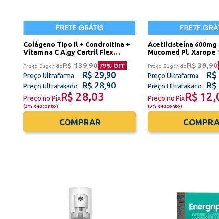
Colágeno Tipo Il + Condroitina +
Acetilcisteína 600mg 
Vitamina C Algy Cartril Flex
Mucomed Pl. Xarope 
Active 60 Cápsulas União
Sidney Oliveira
R$ 139,90
R$ 39,90
79
% OFF
Preço Sugerido
Preço Sugerido
Europeia Sidney Oliveira -
R$ 29,90
R$
Validade Dezembro/2026
Preço Ultrafarma
Preço Ultrafarma
R$ 28,90
R$
Preço Ultratakado
Preço Ultratakado
R$ 28,03
R$ 12,
Preço no Pix
Preço no Pix
(
3% desconto
)
(
3% desconto
)
COMPRAR
COMPRA