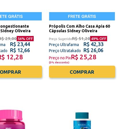
congestionante
Própolis Com Alho Casa Apia 60
Sidney Oliveira
Cápsulas Sidney Oliveira
R$ 29,00
R$ 51,20
56
% OFF
49
% OFF
Preço Sugerido
R$ 23,44
R$ 42,33
rma
Preço Ultrafarma
R$ 12,66
R$ 26,06
akado
Preço Ultratakado
R$ 12,28
R$ 25,28
Preço no Pix
(
3% desconto
)
COMPRAR
COMPRAR