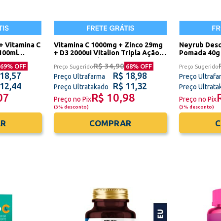
+ Vitamina C
Vitamina C 1000mg + Zinco 29mg
Neyrub Des
100ml
+ D3 2000ui Vitalion Tripla Ação
Pomada 40g 
20 Comprimidos Efervescentes
R$ 34,90
69
% OFF
68
% OFF
Preço Sugerido
Preço Sugerido
União Europeia Sidney Oliveira
 18,57
R$ 18,98
Preço Ultrafarma
Preço Ultrafa
 12,44
R$ 11,32
Preço Ultratakado
Preço Ultrat
07
R$ 10,98
Preço no Pix
Preço no Pix
(
3% desconto
)
(
3% desconto
)
R
COMPRAR