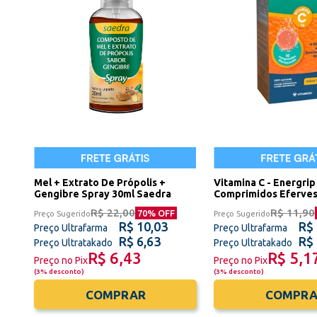
Mel + Extrato De Própolis +
Vitamina C - Energrip
Gengibre Spray 30ml Saedra
Comprimidos Eferve
R$ 22,00
R$ 11,90
70
% OFF
Preço Sugerido
Preço Sugerido
R$ 10,03
R$ 
Preço Ultrafarma
Preço Ultrafarma
R$ 6,63
R$ 
Preço Ultratakado
Preço Ultratakado
R$ 6,43
R$ 5,1
Preço no Pix
Preço no Pix
(
3% desconto
)
(
3% desconto
)
COMPRAR
COMPRA