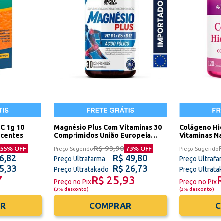
 C 1g 10
Magnésio Plus Com Vitaminas 30
Colágeno Hi
scentes
Comprimidos União Europeia
Vitaminas Na
Sidney Oliveira
Cápsulas Sid
R$ 98,90
55
% OFF
73
% OFF
Preço Sugerido
Preço Sugerido
6,82
R$ 49,80
Preço Ultrafarma
Preço Ultrafa
5,33
R$ 26,73
Preço Ultratakado
Preço Ultrat
7
R$ 25,93
Preço no Pix
Preço no Pix
(
3% desconto
)
(
3% desconto
)
R
COMPRAR