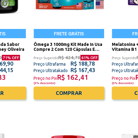
ada Sabor
Ômega 3 1000mg Kit Made In Usa
Melatonina 
ey Oliveira
Compre 2 Com 120 Cápsulas E
Vitamina B1 
Ganhe 1 Com 60 Cápsulas Sidney
Cápsulas Sid
0
R$ 424,70
71
% OFF
61
% OFF
Preço Sugerido
Preço Sugerido
Oliveira
 69,90
R$ 188,78
Preço Ultrafarma
Preço Ultrafa
 44,15
R$ 167,43
Preço Ultratakado
Preço Ultrat
83
R$ 162,41
Preço no Pix
Preço no Pix
(
3% desconto
)
(
3% desconto
)
R
COMPRAR