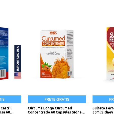
Cartril
Cúrcuma Longa Curcumed
Sulfato Fer
Usa 60
Concentrado 60 Cápsulas Sidney
30ml Sidney 