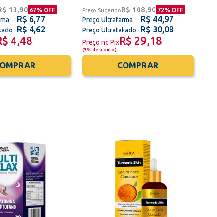
R$ 13,90
R$ 108,90
67
% OFF
72
% OFF
Preço Sugerido
R$ 6,77
R$ 44,97
rma
Preço Ultrafarma
R$ 4,62
R$ 30,08
akado
Preço Ultratakado
R$ 4,48
R$ 29,18
Preço no Pix
(
3% desconto
)
COMPRAR
COMPRAR