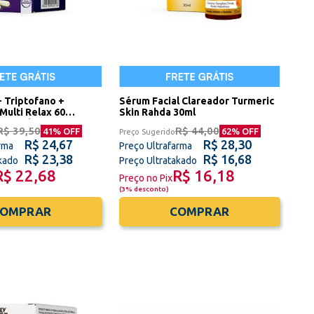
+ Triptofano +
Sérum Facial Clareador Turmeric
Multi Relax 60
Skin Rahda 30ml
ney Oliveira
R$ 39,50
R$ 44,00
41
% OFF
62
% OFF
Preço Sugerido
R$ 24,67
R$ 28,30
rma
Preço Ultrafarma
R$ 23,38
R$ 16,68
akado
Preço Ultratakado
R$ 22,68
R$ 16,18
Preço no Pix
(
3% desconto
)
COMPRAR
COMPRAR