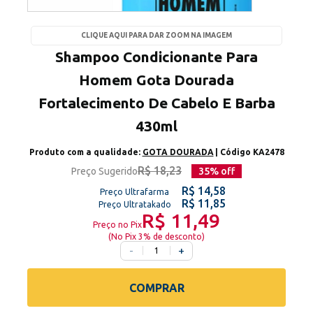
CLIQUE AQUI PARA DAR ZOOM NA IMAGEM
Shampoo Condicionante Para
Homem Gota Dourada
Fortalecimento De Cabelo E Barba
430ml
Produto com a qualidade:
GOTA DOURADA
| Código
KA2478
R$ 18,23
Preço Sugerido
35
% off
R$ 14,58
Preço Ultrafarma
R$ 11,85
Preço Ultratakado
R$ 11,49
Preço no Pix
(
No Pix 3% de desconto
)
-
+
COMPRAR