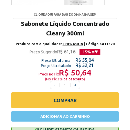
CLIQUE AQUI PARA DAR ZOOM NA IMAGEM
Sabonete Líquido Concentrado
Cleany 300ml
Produto com a qualidade:
THERASKIN
| Código
KA11370
R$ 61,16
Preço Sugerido
15
% off
R$ 55,04
Preço Ultrafarma
R$ 52,21
Preço Ultratakado
R$ 50,64
Preço no Pix
(
No Pix 3% de desconto
)
-
+
COMPRAR
ADICIONAR AO CARRINHO
CLUBE SIDNEY OLIVEIRA