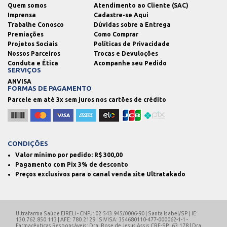
Quem somos
Atendimento ao Cliente (SAC)
Imprensa
Cadastre-se Aqui
Trabalhe Conosco
Dúvidas sobre a Entrega
Premiações
Como Comprar
Projetos Sociais
Políticas de Privacidade
Nossos Parceiros
Trocas e Devuloções
Conduta e Ética
Acompanhe seu Pedido
SERVIÇOS
ANVISA
FORMAS DE PAGAMENTO
Parcele em até 3x sem juros nos cartões de crédito
CONDIÇÕES
Valor mínimo por pedido: R$
300,00
Pagamento com Pix 3% de desconto
Preços exclusivos para o canal venda site Ultratakado
Ultrafarma Saúde EIRELI - CNPJ: 02.543.945/0006-90 | Santa Isabel/SP | IE:
130.762.850.113 | AFE: 780.2129 | SIVISA: 354680110-477-000062-1-1 -
Farmacêuticas Responsáveis: Dra. Rose de Jesus Assis CRF-SP: 63.178 | Dra.