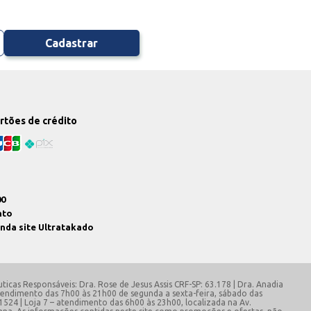
Cadastrar
artões de crédito
00
nto
enda site Ultratakado
ticas Responsáveis: Dra. Rose de Jesus Assis CRF-SP: 63.178 | Dra. Anadia
 atendimento das 7h00 às 21h00 de segunda a sexta-feira, sábado das
 1524 | Loja 7 – atendimento das 6h00 às 23h00, localizada na Av.