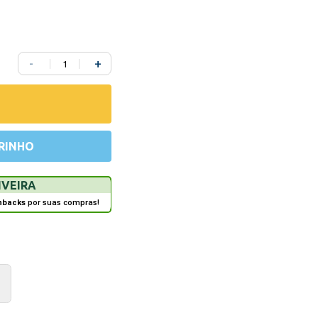
-
+
RINHO
IVEIRA
hbacks
por suas compras!