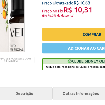
R$ 10,63
Preço Ultratakado
R$ 10,31
Preço no Pix
(
No Pix 3% de desconto
)
COMPRAR
ADICIONAR AO CAR
O MOUSE PARA DAR ZOOM
CLUBE SIDNEY OL
NA IMAGEM
Clique aqui, faça parte do Clube e receba
cas
Descrição
Outras Informações