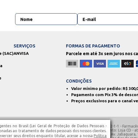
SERVIÇOS
FORMAS DE PAGAMENTO
e (SAC)
ANVISA
Parcele em até 3x sem juros nos c
ga
e
CONDIÇÕES
Valor mínimo por pedido: R$
300,
Pagamento com Pix 3% de desco
Preços exclusivos para o canal v
entes no Brasil (Lei Geral de Proteção de Dados Pessoais -
: 130.762.850.113 | AFE: 780.2129 | SIVISA: 354680110-477-000062-1-1 - Farmacêu
co Franco, N° 1363-A – Santa Isabel – SP | Horários de Funcionamento: Loja CD -
ionadas ao tratamento de dados pessoais dos nossos clientes.
1363 – Santa Isabel – SP | Loja 3 - atendimento 24h, localizada na Av. Jabaquara,
ercer seus direitos enquanto titular, acesse a nossa
Política