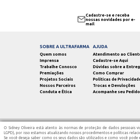
Cadastre-se e receba
nossas novidades por e-
mail
SOBRE A ULTRAFARMA
AJUDA
Quem somos
Atendimento ao Client
Imprensa
Cadastre-se Aqui
Trabalhe Conosco
Dúvidas sobre a Entre
Premiações
Como Comprar
Projetos Sociais
Políticas de Privacidad
Nossos Parceiros
Trocas e Devuloções
Conduta e Ética
Acompanhe seu Pedido
O Sidney Oliveira está atento às normas de proteção de dados pessoais vig
Ultrafarma Saúde EIRELI - CNPJ: 02.543.945/0006-90 | Santa Isabel/SP | IE
Terezinha Barbosa CRF-SP 87.005 - End.: Est. Municipal Dep. Est. Francis
LGPD), por isso estamos atualizando nossos procedimentos e políticas relac
07h00 às 13h00, localizada na Est. Municipal Dep. Est. Francisco Franco, 
Se você deseja saber como os seus dados são utilizados e como você pode ex