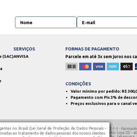
SERVIÇOS
FORMAS DE PAGAMENTO
e (SAC)
ANVISA
Parcele em até 3x sem juros nos c
ga
e
CONDIÇÕES
Valor mínimo por pedido: R$
300,
Pagamento com Pix 3% de desco
Preços exclusivos para o canal v
entes no Brasil (Lei Geral de Proteção de Dados Pessoais -
: 130.762.850.113 | AFE: 780.2129 | SIVISA: 354680110-477-000062-1-1 - Farmacêu
co Franco, N° 1363-A – Santa Isabel – SP | Horários de Funcionamento: Loja CD -
ionadas ao tratamento de dados pessoais dos nossos clientes.
1363 – Santa Isabel – SP | Loja 3 - atendimento 24h, localizada na Av. Jabaquara,