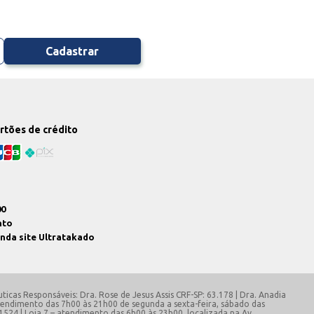
Cadastrar
artões de crédito
00
nto
enda site Ultratakado
ticas Responsáveis: Dra. Rose de Jesus Assis CRF-SP: 63.178 | Dra. Anadia
 atendimento das 7h00 às 21h00 de segunda a sexta-feira, sábado das
 1524 | Loja 7 – atendimento das 6h00 às 23h00, localizada na Av.