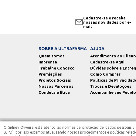
Cadastre-se e receba
nossas novidades por e-
mail
SOBRE A ULTRAFARMA
AJUDA
Quem somos
Atendimento ao Client
Imprensa
Cadastre-se Aqui
Trabalhe Conosco
Dúvidas sobre a Entre
Premiações
Como Comprar
Projetos Sociais
Políticas de Privacidad
Nossos Parceiros
Trocas e Devuloções
Conduta e Ética
Acompanhe seu Pedido
O Sidney Oliveira está atento às normas de proteção de dados pessoais vig
Ultrafarma Saúde EIRELI - CNPJ: 02.543.945/0006-90 | Santa Isabel/SP | IE
Terezinha Barbosa CRF-SP 87.005 - End.: Est. Municipal Dep. Est. Francis
LGPD), por isso estamos atualizando nossos procedimentos e políticas relac
07h00 às 13h00, localizada na Est. Municipal Dep. Est. Francisco Franco, 