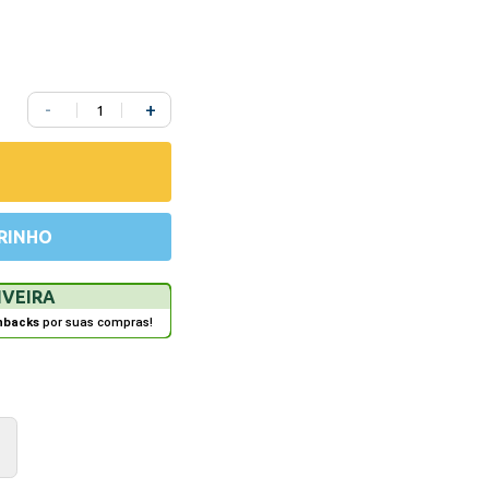
-
+
RINHO
IVEIRA
hbacks
por suas compras!