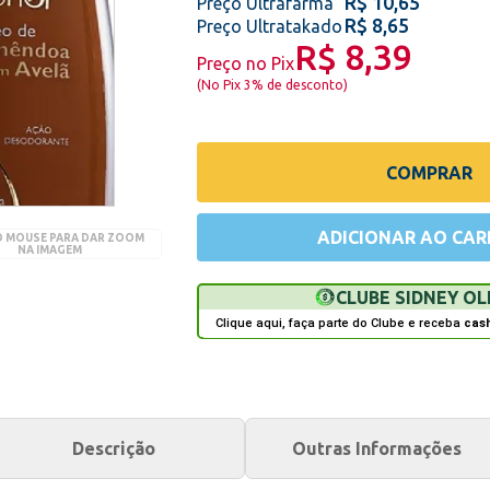
R$ 10,65
Preço Ultrafarma
R$ 8,65
Preço Ultratakado
R$ 8,39
Preço no Pix
(
No Pix 3% de desconto
)
COMPRAR
ADICIONAR AO CAR
O MOUSE PARA DAR ZOOM
NA IMAGEM
CLUBE SIDNEY OL
Clique aqui, faça parte do Clube e receba
cas
Descrição
Outras Informações