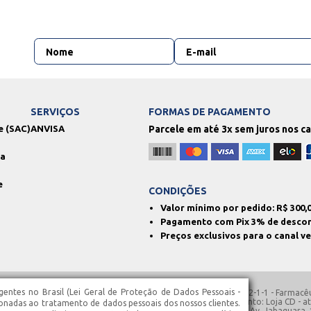
SERVIÇOS
FORMAS DE PAGAMENTO
e (SAC)
ANVISA
Parcele em até 3x sem juros nos c
ga
e
CONDIÇÕES
Valor mínimo por pedido: R$
300,
Pagamento com Pix 3% de desco
Preços exclusivos para o canal v
entes no Brasil (Lei Geral de Proteção de Dados Pessoais -
: 130.762.850.113 | AFE: 780.2129 | SIVISA: 354680110-477-000062-1-1 - Farmacêu
co Franco, N° 1363-A – Santa Isabel – SP | Horários de Funcionamento: Loja CD -
ionadas ao tratamento de dados pessoais dos nossos clientes.
1363 – Santa Isabel – SP | Loja 3 - atendimento 24h, localizada na Av. Jabaquara,