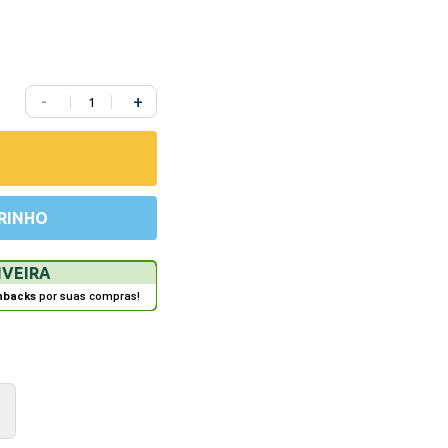
-
+
RINHO
IVEIRA
hbacks
por suas compras!