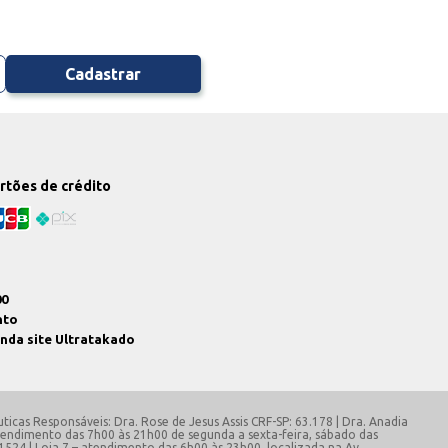
Cadastrar
artões de crédito
00
nto
enda site Ultratakado
ticas Responsáveis: Dra. Rose de Jesus Assis CRF-SP: 63.178 | Dra. Anadia
 atendimento das 7h00 às 21h00 de segunda a sexta-feira, sábado das
 1524 | Loja 7 – atendimento das 6h00 às 23h00, localizada na Av.