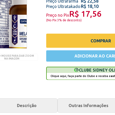
R$ 22,58
Preço Ultrafarma
R$ 18,10
Preço Ultratakado
R$ 17,56
Preço no Pix
(
No Pix 3% de desconto
)
COMPRAR
ADICIONAR AO CAR
O MOUSE PARA DAR ZOOM
NA IMAGEM
CLUBE SIDNEY OL
Clique aqui, faça parte do Clube e receba
cas
Descrição
Outras Informações