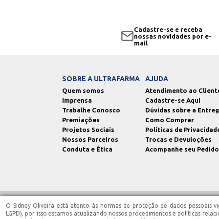
Cadastre-se e receba
nossas novidades por e-
mail
SOBRE A ULTRAFARMA
AJUDA
Quem somos
Atendimento ao Client
Imprensa
Cadastre-se Aqui
Trabalhe Conosco
Dúvidas sobre a Entre
Premiações
Como Comprar
Projetos Sociais
Políticas de Privacidad
Nossos Parceiros
Trocas e Devuloções
Conduta e Ética
Acompanhe seu Pedido
O Sidney Oliveira está atento às normas de proteção de dados pessoais vig
Ultrafarma Saúde EIRELI - CNPJ: 02.543.945/0006-90 | Santa Isabel/SP | IE
Terezinha Barbosa CRF-SP 87.005 - End.: Est. Municipal Dep. Est. Francis
LGPD), por isso estamos atualizando nossos procedimentos e políticas relac
07h00 às 13h00, localizada na Est. Municipal Dep. Est. Francisco Franco, 