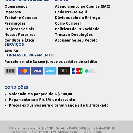
Quem somos
Atendimento ao Cliente (SAC)
Imprensa
Cadastre-se Aqui
Trabalhe Conosco
Dúvidas sobre a Entrega
Premiações
Como Comprar
Projetos Sociais
Políticas de Privacidade
Nossos Parceiros
Trocas e Devuloções
Conduta e Ética
Acompanhe seu Pedido
SERVIÇOS
ANVISA
FORMAS DE PAGAMENTO
Parcele em até 3x sem juros nos cartões de crédito
CONDIÇÕES
Valor mínimo por pedido: R$
300,00
Pagamento com Pix 3% de desconto
Preços exclusivos para o canal venda site Ultratakado
Ultrafarma Saúde EIRELI - CNPJ: 02.543.945/0006-90 | Santa Isabel/SP | IE:
130.762.850.113 | AFE: 780.2129 | SIVISA: 354680110-477-000062-1-1 -