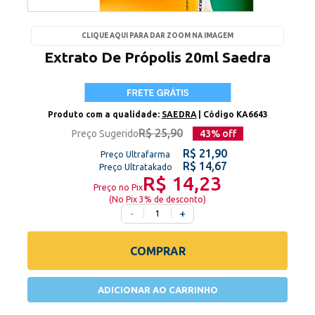
CLIQUE AQUI PARA DAR ZOOM NA IMAGEM
Extrato De Própolis 20ml Saedra
Produto com a qualidade:
SAEDRA
| Código
KA6643
R$ 25,90
Preço Sugerido
43
% off
R$ 21,90
Preço Ultrafarma
R$ 14,67
Preço Ultratakado
R$ 14,23
Preço no Pix
(
No Pix 3% de desconto
)
-
+
COMPRAR
ADICIONAR AO CARRINHO