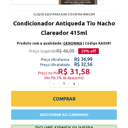
CLIQUE AQUI PARA DAR ZOOM NA IMAGEM
Condicionador Antiqueda Tio Nacho
Clareador 415ml
Produto com a qualidade:
GENOMMA
| Código
KA3381
R$ 46,09
Preço Sugerido
29
% off
R$ 36,99
Preço Ultrafarma
R$ 32,56
Preço Ultratakado
R$ 31,58
Preço no Pix
(
No Pix 3% de desconto
)
-
+
COMPRAR
ADICIONAR AO CARRINHO
CLUBE SIDNEY OLIVEIRA