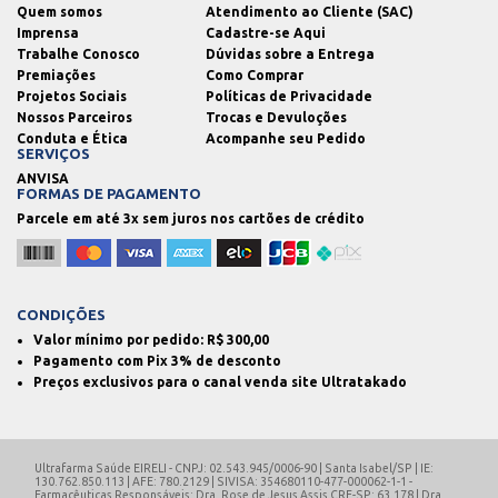
Quem somos
Atendimento ao Cliente (SAC)
Imprensa
Cadastre-se Aqui
Trabalhe Conosco
Dúvidas sobre a Entrega
Premiações
Como Comprar
Projetos Sociais
Políticas de Privacidade
Nossos Parceiros
Trocas e Devuloções
Conduta e Ética
Acompanhe seu Pedido
SERVIÇOS
ANVISA
FORMAS DE PAGAMENTO
Parcele em até 3x sem juros nos cartões de crédito
CONDIÇÕES
Valor mínimo por pedido: R$
300,00
Pagamento com Pix 3% de desconto
Preços exclusivos para o canal venda site Ultratakado
Ultrafarma Saúde EIRELI - CNPJ: 02.543.945/0006-90 | Santa Isabel/SP | IE:
130.762.850.113 | AFE: 780.2129 | SIVISA: 354680110-477-000062-1-1 -
Farmacêuticas Responsáveis: Dra. Rose de Jesus Assis CRF-SP: 63.178 | Dra.