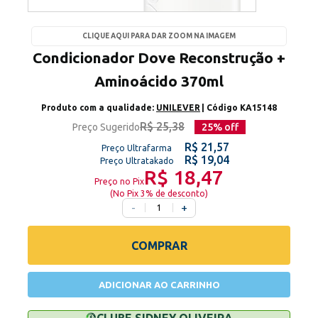
CLIQUE AQUI PARA DAR ZOOM NA IMAGEM
Condicionador Dove Reconstrução +
Aminoácido 370ml
Produto com a qualidade:
UNILEVER
| Código
KA15148
R$ 25,38
Preço Sugerido
25
% off
R$ 21,57
Preço Ultrafarma
R$ 19,04
Preço Ultratakado
R$ 18,47
Preço no Pix
(
No Pix 3% de desconto
)
-
+
COMPRAR
ADICIONAR AO CARRINHO
CLUBE SIDNEY OLIVEIRA