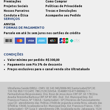
Premiações
Como Comprar
Projetos Sociais
Políticas de Privacidade
Nossos Parceiros
Trocas e Devuloções
Conduta e Ética
Acompanhe seu Pedido
SERVIÇOS
ANVISA
FORMAS DE PAGAMENTO
Parcele em até 3x sem juros nos cartões de crédito
CONDIÇÕES
Valor mínimo por pedido: R$
300,00
Pagamento com Pix 3% de desconto
Preços exclusivos para o canal venda site Ultratakado
Ultrafarma Saúde EIRELI - CNPJ: 02.543.945/0006-90 | Santa Isabel/SP | IE:
130.762.850.113 | AFE: 780.2129 | SIVISA: 354680110-477-000062-1-1 -
Farmacêuticas Responsáveis: Dra. Rose de Jesus Assis CRF-SP: 63.178 | Dra.
Anadia Terezinha Barbosa CRF-SP 87.005 - End.: Est. Municipal Dep. Est.
Francisco Franco, N° 1363-A – Santa Isabel – SP | Horários de Funcionamento:
Loja CD - atendimento das 7h00 às 21h00 de segunda a sexta-feira, sábado das
07h00 às 13h00, localizada na Est. Municipal Dep. Est. Francisco Franco, 1363 –
Santa Isabel – SP | Loja 3 - atendimento 24h, localizada na Av. Jabaquara, 1524