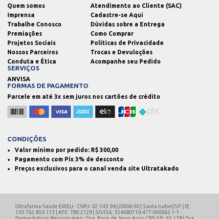
Quem somos
Atendimento ao Cliente (SAC)
Imprensa
Cadastre-se Aqui
Trabalhe Conosco
Dúvidas sobre a Entrega
Premiações
Como Comprar
Projetos Sociais
Políticas de Privacidade
Nossos Parceiros
Trocas e Devuloções
Conduta e Ética
Acompanhe seu Pedido
SERVIÇOS
ANVISA
FORMAS DE PAGAMENTO
Parcele em até 3x sem juros nos cartões de crédito
CONDIÇÕES
Valor mínimo por pedido: R$
300,00
Pagamento com Pix 3% de desconto
Preços exclusivos para o canal venda site Ultratakado
Ultrafarma Saúde EIRELI - CNPJ: 02.543.945/0006-90 | Santa Isabel/SP | IE:
130.762.850.113 | AFE: 780.2129 | SIVISA: 354680110-477-000062-1-1 -
Farmacêuticas Responsáveis: Dra. Rose de Jesus Assis CRF-SP: 63.178 | Dra.