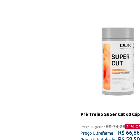
Pré Treino Super Cut 60 Cáp
R$ 74,29
21
% O
Preço Sugerido
R$ 66,86
Preço Ultrafarma
R$ 58,50
Preço Ultratakado