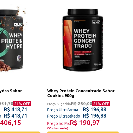
ydro Sabor
Whey Protein Concentrado Sabor
Cookies 900g
531,70
R$ 250,00
21
% OFF
21
% OFF
Preço Sugerido
R$ 418,71
R$ 196,88
Preço Ultrafarma
R$ 418,71
R$ 196,88
o
Preço Ultratakado
 406,15
R$ 190,97
Preço no Pix
(
3% desconto
)