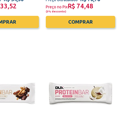
 33,52
R$ 74,48
Preço no Pix
(
3% desconto
)
MPRAR
COMPRAR