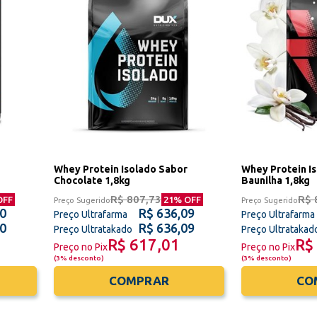
Whey Protein Isolado Sabor
Whey Protein I
Chocolate 1,8kg
Baunilha 1,8kg
R$ 807,73
R$ 
OFF
21
% OFF
Preço Sugerido
Preço Sugerido
50
R$ 636,09
Preço Ultrafarma
Preço Ultrafarma
50
R$ 636,09
Preço Ultratakado
Preço Ultratakad
R$ 617,01
R$
Preço no Pix
Preço no Pix
(
3% desconto
)
(
3% desconto
)
COMPRAR
CO