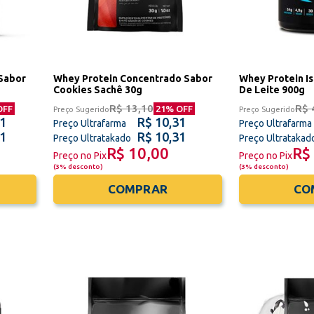
Sabor
Whey Protein Concentrado Sabor
Whey Protein I
Cookies Sachê 30g
De Leite 900g
R$ 13,10
R$ 
OFF
21
% OFF
Preço Sugerido
Preço Sugerido
31
R$ 10,31
Preço Ultrafarma
Preço Ultrafarma
31
R$ 10,31
Preço Ultratakado
Preço Ultratakad
R$ 10,00
R$
Preço no Pix
Preço no Pix
(
3% desconto
)
(
3% desconto
)
COMPRAR
CO