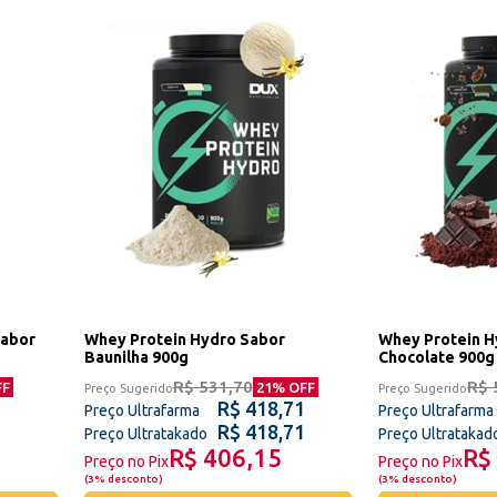
Sabor
Whey Protein Hydro Sabor
Whey Protein H
Baunilha 900g
Chocolate 900g
R$ 531,70
R$ 
FF
21
% OFF
Preço Sugerido
Preço Sugerido
R$ 418,71
Preço Ultrafarma
Preço Ultrafarma
R$ 418,71
Preço Ultratakado
Preço Ultratakad
R$ 406,15
R$
Preço no Pix
Preço no Pix
(
3% desconto
)
(
3% desconto
)