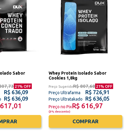
solado Sabor
Whey Protein Isolado Sabor
Cookies 1,8kg
807,73
R$ 807,68
21
% OFF
21
% OFF
Preço Sugerido
R$ 636,09
R$ 726,91
Preço Ultrafarma
R$ 636,09
R$ 636,05
o
Preço Ultratakado
 617,01
R$ 616,97
Preço no Pix
(
3% desconto
)
MPRAR
COMPRAR