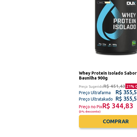
Whey Protein Isolado Sabor
Baunilha 900g
R$ 451,43
21
% 
Preço Sugerido
R$ 355,
Preço Ultrafarma
R$ 355,
Preço Ultratakado
R$ 344,83
Preço no Pix
(
3% desconto
)
COMPRAR