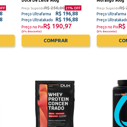
Doce De Leite 900g
Morango 900g
R$ 250,00
R$ 
OFF
21
% OFF
Preço Sugerido
Preço Sugerido
88
R$ 196,88
Preço Ultrafarma
Preço Ultrafarma
88
R$ 196,88
Preço Ultratakado
Preço Ultratakad
R$ 190,97
R$
Preço no Pix
Preço no Pix
(
3% desconto
)
(
3% desconto
)
COMPRAR
CO