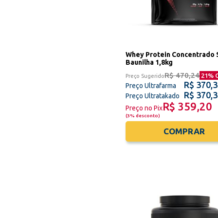
Whey Protein Concentrado 
Baunilha 1,8kg
R$ 470,24
21
% 
Preço Sugerido
R$ 370,
Preço Ultrafarma
R$ 370,
Preço Ultratakado
R$ 359,20
Preço no Pix
(
3% desconto
)
COMPRAR