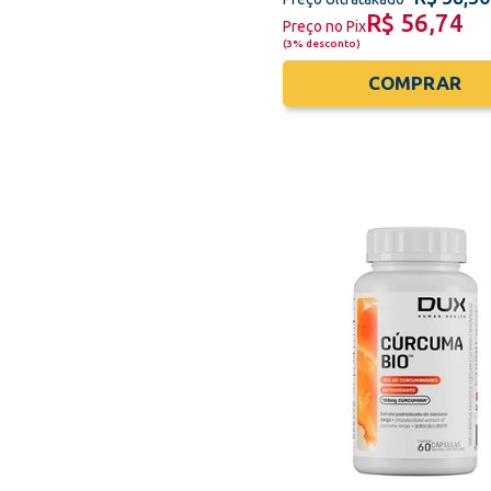
R$ 56,74
Preço no Pix
(
3% desconto
)
COMPRAR