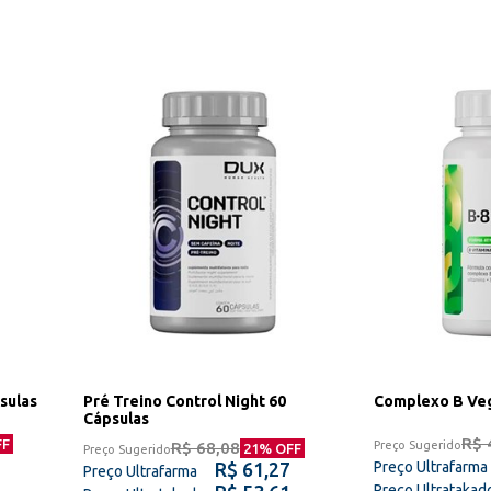
sulas
Pré Treino Control Night 60
Complexo B Veg
Cápsulas
R$ 
FF
R$ 68,08
Preço Sugerido
21
% OFF
Preço Sugerido
R$ 61,27
Preço Ultrafarma
Preço Ultrafarma
Preço Ultratakad