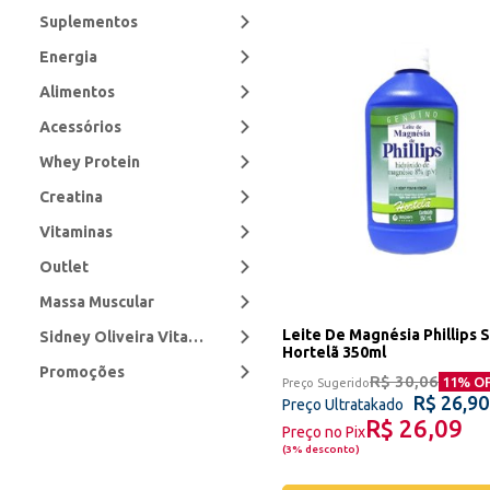
Suplementos
Energia
Alimentos
Acessórios
Whey Protein
Creatina
Vitaminas
Outlet
Massa Muscular
Leite De Magnésia Phillips 
Sidney Oliveira Vitaminas e Minerais
Hortelã 350ml
Promoções
R$ 30,06
11
% O
Preço Sugerido
R$ 26,90
Preço Ultratakado
R$ 26,09
Preço no Pix
(
3% desconto
)