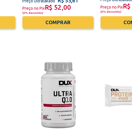
R$ 53,61
Preço Ultratakado
R$
R$ 52,00
Preço no Pix
Preço no Pix
(
3% desconto
)
(
3% desconto
)
COMPRAR
CO