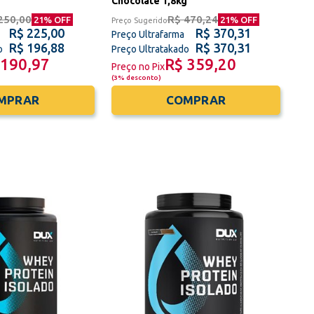
Chocolate 1,8kg
250,00
R$ 470,24
21
% OFF
21
% OFF
Preço Sugerido
R$ 225,00
R$ 370,31
Preço Ultrafarma
R$ 196,88
R$ 370,31
o
Preço Ultratakado
 190,97
R$ 359,20
Preço no Pix
(
3% desconto
)
MPRAR
COMPRAR