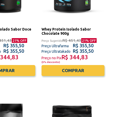
solado Sabor Doce
Whey Protein Isolado Sabor
Chocolate 900g
451,43
R$ 451,43
21
% OFF
21
% OFF
Preço Sugerido
R$ 355,50
R$ 355,50
Preço Ultrafarma
R$ 355,50
R$ 355,50
o
Preço Ultratakado
 344,83
R$ 344,83
Preço no Pix
(
3% desconto
)
MPRAR
COMPRAR