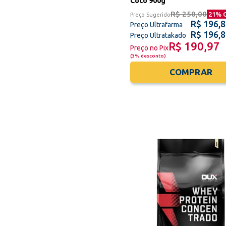
Coco 900g
R$ 250,00
21
% 
Preço Sugerido
R$ 196,
Preço Ultrafarma
R$ 196,
Preço Ultratakado
R$ 190,97
Preço no Pix
(
3% desconto
)
COMPRAR