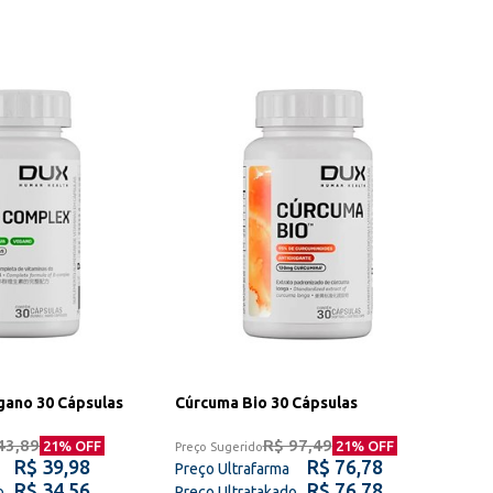
ano 30 Cápsulas
Cúrcuma Bio 30 Cápsulas
43,89
R$ 97,49
21
% OFF
21
% OFF
Preço Sugerido
R$ 39,98
R$ 76,78
Preço Ultrafarma
R$ 34,56
R$ 76,78
o
Preço Ultratakado