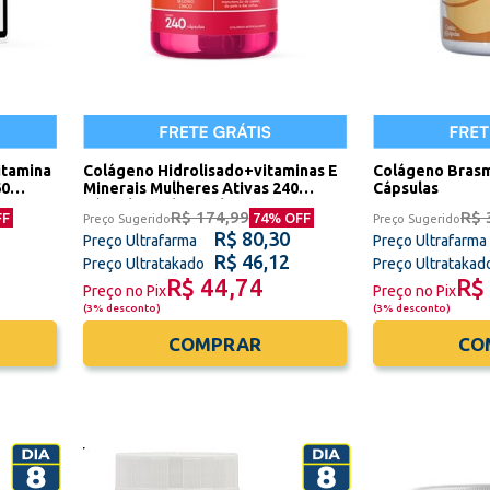
itamina
Colágeno Hidrolisado+vitaminas E
Colágeno Bras
Minerais Mulheres Ativas 240
Cápsulas
dney
Cápsulas Sidney Oliveira
R$ 174,99
R$ 
FF
74
% OFF
Preço Sugerido
Preço Sugerido
R$ 80,30
Preço Ultrafarma
Preço Ultrafarma
R$ 46,12
Preço Ultratakado
Preço Ultratakad
R$ 44,74
R$
Preço no Pix
Preço no Pix
(
3% desconto
)
(
3% desconto
)
COMPRAR
CO