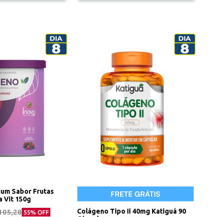
um Sabor Frutas
 Vit 150g
Colágeno Tipo Ii 40mg Katiguá 90
105,28
55
% OFF