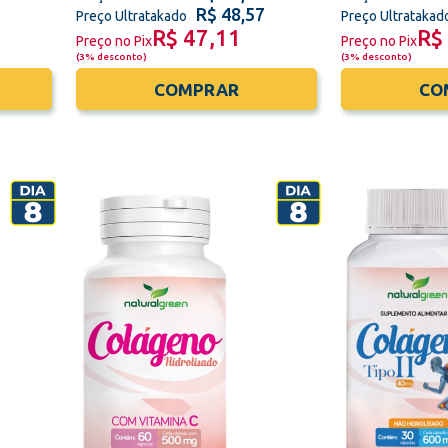
R$ 48,57
Preço Ultratakado
Preço Ultratakad
R$ 47,11
R$
Preço no Pix
Preço no Pix
(
3% desconto
)
(
3% desconto
)
COMPRAR
CO