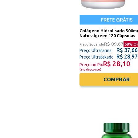
Colágeno Hidrolisado 500m
Naturalgreen 120 Cápsulas
R$ 89,67
68
% O
Preço Sugerido
R$ 37,66
Preço Ultrafarma
R$ 28,97
Preço Ultratakado
R$ 28,10
Preço no Pix
(
3% desconto
)
COMPRAR