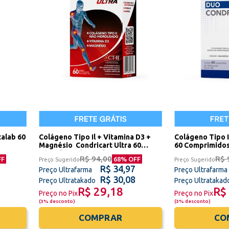
talab 60
Colágeno Tipo Il + Vitamina D3 +
Colágeno Tipo I
Magnésio Condricart Ultra 60
60 Comprimidos
Cápsulas Sidney Oliveira
R$ 94,00
R$ 
FF
68
% OFF
Preço Sugerido
Preço Sugerido
R$ 34,97
Preço Ultrafarma
Preço Ultrafarma
R$ 30,08
Preço Ultratakado
Preço Ultratakad
R$ 29,18
R$
Preço no Pix
Preço no Pix
(
3% desconto
)
(
3% desconto
)
COMPRAR
CO