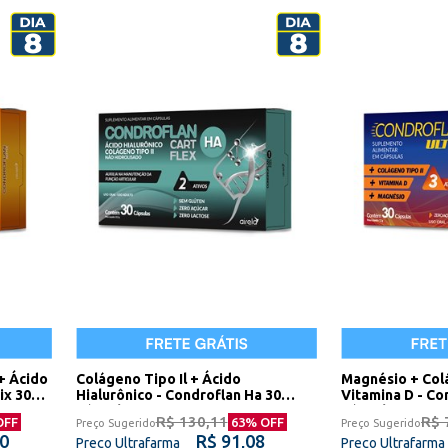
+ Ácido
Colágeno Tipo Il + Ácido
Magnésio + Colá
ix 30
Hialurônico - Condroflan Ha 30
Vitamina D - Co
Cápsulas
Cápsulas
R$ 130,11
R$ 
OFF
63
% OFF
Preço Sugerido
Preço Sugerido
90
R$ 91,08
Preço Ultrafarma
Preço Ultrafarma