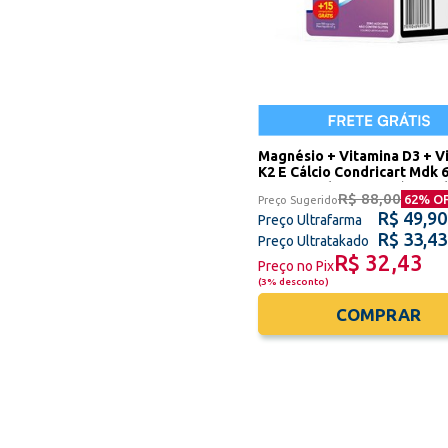
Magnésio + Vitamina D3 + V
K2 E Cálcio Condricart Mdk 60
Comprimidos + 15 Grátis Si
R$ 88,00
62
% O
Preço Sugerido
Oliveira
R$ 49,90
Preço Ultrafarma
R$ 33,43
Preço Ultratakado
R$ 32,43
Preço no Pix
(
3% desconto
)
COMPRAR