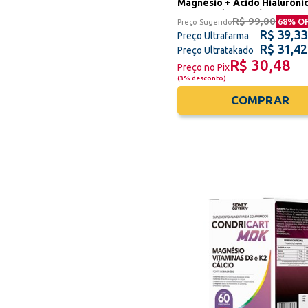
Magnésio + Ácido Hialurôni
Msm Condricart Ultra Power
R$ 99,00
68
% O
Preço Sugerido
Cápsulas Sidney Oliveira
R$ 39,33
Preço Ultrafarma
R$ 31,42
Preço Ultratakado
R$ 30,48
Preço no Pix
(
3% desconto
)
COMPRAR