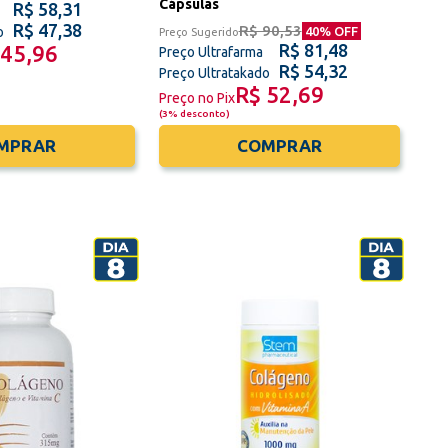
Cápsulas
R$ 58,31
R$ 47,38
R$ 90,53
o
40
% OFF
Preço Sugerido
R$ 81,48
 45,96
Preço Ultrafarma
R$ 54,32
Preço Ultratakado
R$ 52,69
Preço no Pix
(
3% desconto
)
MPRAR
COMPRAR