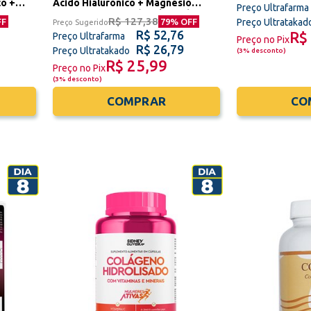
co +
Ácido Hialurônico + Magnésio
Preço Ultrafarma
 60
Cartix Triflex 30 Cápsulas Sidney
R$ 127,38
Preço Ultratakad
FF
79
% OFF
Preço Sugerido
Oliveira
R$ 52,76
R$
Preço Ultrafarma
Preço no Pix
R$ 26,79
Preço Ultratakado
(
3% desconto
)
R$ 25,99
Preço no Pix
(
3% desconto
)
COMPRAR
CO