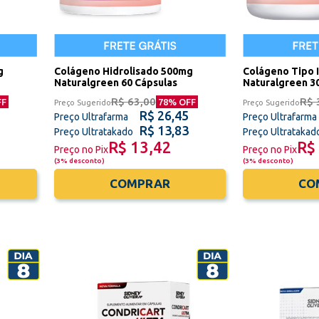
g
Colágeno Hidrolisado 500mg
Colágeno Tipo 
Naturalgreen 60 Cápsulas
Naturalgreen 3
R$ 63,00
R$ 
FF
78
% OFF
Preço Sugerido
Preço Sugerido
R$ 26,45
Preço Ultrafarma
Preço Ultrafarma
R$ 13,83
Preço Ultratakado
Preço Ultratakad
R$ 13,42
R$
Preço no Pix
Preço no Pix
(
3% desconto
)
(
3% desconto
)
COMPRAR
CO