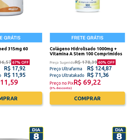
med 315mg 60
Colágeno Hidrolisado 1000mg +
Vitamina A Stem 100 Comprimidos
36,57
R$ 178,39
67
% OFF
60
% OFF
Preço Sugerido
R$ 17,92
R$ 124,87
Preço Ultrafarma
R$ 11,95
R$ 71,36
o
Preço Ultratakado
 11,59
R$ 69,22
Preço no Pix
(
3% desconto
)
MPRAR
COMPRAR