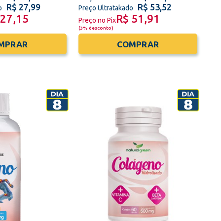
R$ 27,99
R$ 53,52
o
Preço Ultratakado
 27,15
R$ 51,91
Preço no Pix
(
3% desconto
)
MPRAR
COMPRAR