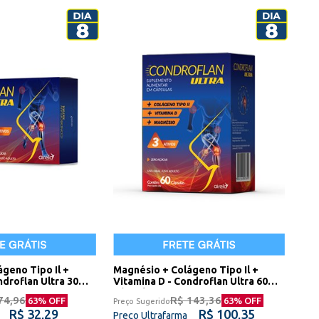
geno Tipo Il +
Magnésio + Colágeno Tipo Il +
ndroflan Ultra 30
Vitamina D - Condroflan Ultra 60
Cápsulas
74,96
R$ 143,36
63
% OFF
63
% OFF
Preço Sugerido
R$ 32,29
R$ 100,35
Preço Ultrafarma