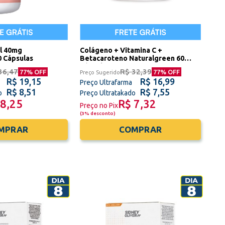
Il 40mg
Colágeno + Vitamina C +
0 Cápsulas
Betacaroteno Naturalgreen 60
Cápsulas
36,47
R$ 32,39
77
% OFF
77
% OFF
Preço Sugerido
R$ 19,15
R$ 16,99
Preço Ultrafarma
R$ 8,51
R$ 7,55
o
Preço Ultratakado
 8,25
R$ 7,32
Preço no Pix
(
3% desconto
)
MPRAR
COMPRAR