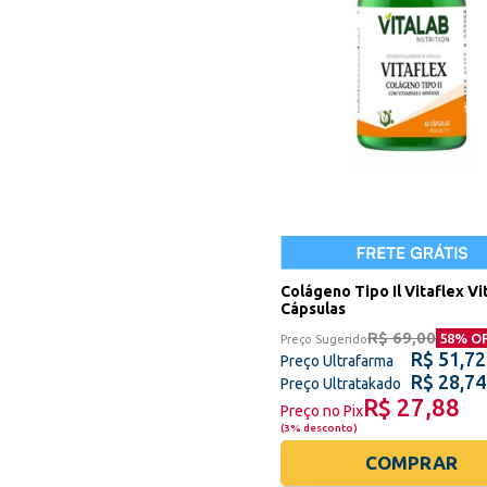
Colágeno Tipo Il Vitaflex Vi
Cápsulas
R$ 69,00
58
% O
Preço Sugerido
R$ 51,72
Preço Ultrafarma
R$ 28,74
Preço Ultratakado
R$ 27,88
Preço no Pix
(
3% desconto
)
COMPRAR