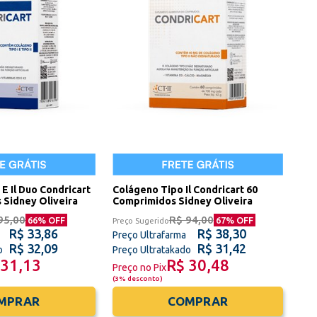
 E Il Duo Condricart
Colágeno Tipo Il Condricart 60
 Sidney Oliveira
Comprimidos Sidney Oliveira
95,00
R$ 94,00
66
% OFF
67
% OFF
Preço Sugerido
R$ 33,86
R$ 38,30
Preço Ultrafarma
R$ 32,09
R$ 31,42
o
Preço Ultratakado
 31,13
R$ 30,48
Preço no Pix
(
3% desconto
)
MPRAR
COMPRAR