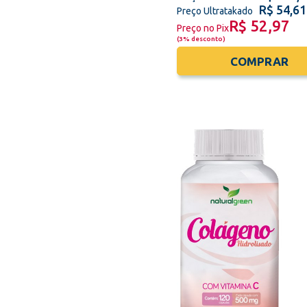
R$ 54,61
Preço Ultratakado
Vitamina Mulher
R$ 52,97
Preço no Pix
Vitamina Homem
(
3% desconto
)
COMPRAR