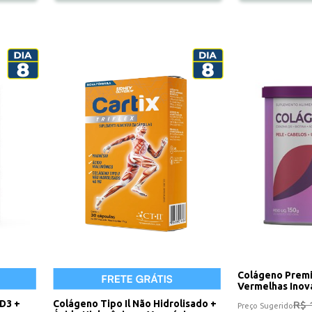
Colágeno Premi
Vermelhas Inova
 D3 +
Colágeno Tipo Il Não Hidrolisado +
R$ 
Preço Sugerido