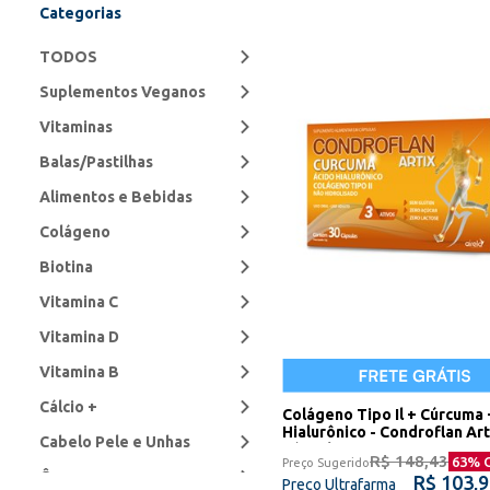
Categorias
TODOS
Suplementos Veganos
Vitaminas
Balas/Pastilhas
Alimentos e Bebidas
Colágeno
Biotina
Vitamina C
Vitamina D
Vitamina B
Cálcio +
Colágeno Tipo Il + Cúrcuma 
Hialurônico - Condroflan Art
Cabelo Pele e Unhas
Cápsulas
R$ 148,43
63
% 
Preço Sugerido
Ômega
R$ 103,
Preço Ultrafarma