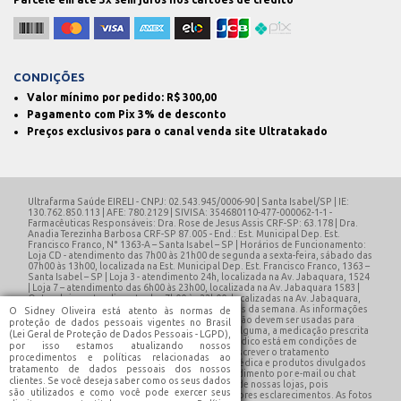
CONDIÇÕES
Valor mínimo por pedido: R$
300,00
Pagamento com Pix 3% de desconto
Preços exclusivos para o canal venda site Ultratakado
Ultrafarma Saúde EIRELI - CNPJ: 02.543.945/0006-90 | Santa Isabel/SP | IE:
130.762.850.113 | AFE: 780.2129 | SIVISA: 354680110-477-000062-1-1 -
Farmacêuticas Responsáveis: Dra. Rose de Jesus Assis CRF-SP: 63.178 | Dra.
Anadia Terezinha Barbosa CRF-SP 87.005 - End.: Est. Municipal Dep. Est.
Francisco Franco, N° 1363-A – Santa Isabel – SP | Horários de Funcionamento:
Loja CD - atendimento das 7h00 às 21h00 de segunda a sexta-feira, sábado das
07h00 às 13h00, localizada na Est. Municipal Dep. Est. Francisco Franco, 1363 –
Santa Isabel – SP | Loja 3 - atendimento 24h, localizada na Av. Jabaquara, 1524
| Loja 7 – atendimento das 6h00 às 23h00, localizada na Av. Jabaquara 1583 |
Outras lojas - atendimento das 7h00 às 22h00, localizadas na Av. Jabaquara,
1546 e 1625 | Site - 24 horas por dia, todos os dias da semana. As informações
O Sidney Oliveira está atento às normas de
contidas neste site como promoções e ofertas, não devem ser usadas para
proteção de dados pessoais vigentes no Brasil
automedicação e não substituem, em hipótese alguma, a medicação prescrita
(Lei Geral de Proteção de Dados Pessoais - LGPD),
pelo profissional da área médica. Somente o médico está em condições de
por isso estamos atualizando nossos
diagnosticar qualquer problema de saúde e prescrever o tratamento
procedimentos e políticas relacionadas ao
adequado. Qualquer dúvida sobre prescrição médica e produtos divulgados
tratamento de dados pessoais dos nossos
em nosso site, entre em contato através do atendimento por e-mail ou chat
clientes. Se você deseja saber como os seus dados
online. Se preferir, você poderá se dirigir a uma de nossas lojas, pois
são utilizados e como você pode exercer seus
contamos com um profissional da área para maiores esclarecimentos. As fotos