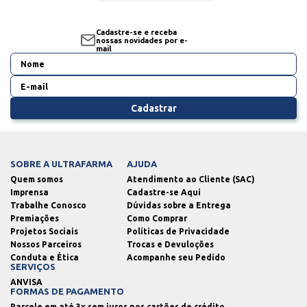
Cadastre-se e receba
nossas novidades por e-
mail
Cadastrar
SOBRE A ULTRAFARMA
AJUDA
Quem somos
Atendimento ao Cliente (SAC)
Imprensa
Cadastre-se Aqui
Trabalhe Conosco
Dúvidas sobre a Entrega
Premiações
Como Comprar
Projetos Sociais
Políticas de Privacidade
Nossos Parceiros
Trocas e Devuloções
Conduta e Ética
Acompanhe seu Pedido
SERVIÇOS
ANVISA
FORMAS DE PAGAMENTO
Parcele em até 3x sem juros nos cartões de crédito